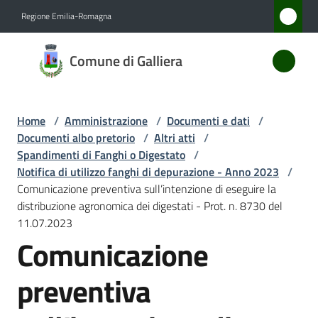
Vai al contenuto
Vai alla navigazione
Vai al footer
Regione Emilia-Romagna
Comune
Comune di Galliera
di
Galliera
Home
/
Amministrazione
/
Documenti e dati
/
Documenti albo pretorio
/
Altri atti
/
Amministrazione
Spandimenti di Fanghi o Digestato
/
Menu selezionato
Notifica di utilizzo fanghi di depurazione - Anno 2023
/
Comunicazione preventiva sull’intenzione di eseguire la
Novità
distribuzione agronomica dei digestati - Prot. n. 8730 del
11.07.2023
Servizi
Comunicazione
Vivere
preventiva
Galliera