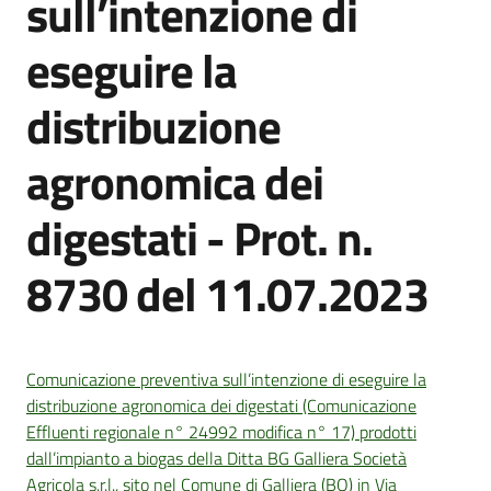
sull’intenzione di
eseguire la
Amministrazione
distribuzione
Trasparente
agronomica dei
Tutti
gli
digestati - Prot. n.
argomenti...
8730 del 11.07.2023
Seguici
su
Comunicazione preventiva sull’intenzione di eseguire la
distribuzione agronomica dei digestati (Comunicazione
Effluenti regionale n° 24992 modifica n° 17) prodotti
dall’impianto a biogas della Ditta BG Galliera Società
Agricola s.r.l., sito nel Comune di Galliera (BO) in Via