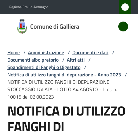
Vai al contenuto
Vai alla navigazione
Vai al footer
Regione Emilia-Romagna
Comune
Comune di Galliera
di
Galliera
Home
/
Amministrazione
/
Documenti e dati
/
Documenti albo pretorio
/
Altri atti
/
Amministrazione
Spandimenti di Fanghi o Digestato
/
Menu selezionato
Notifica di utilizzo fanghi di depurazione - Anno 2023
/
NOTIFICA DI UTILIZZO FANGHI DI DEPURAZIONE
Novità
STOCCAGGIO PALATA - LOTTO A4 AGOSTO - Prot. n.
10016 del 02.08.2023
Servizi
NOTIFICA DI UTILIZZO
Vivere
FANGHI DI
Galliera