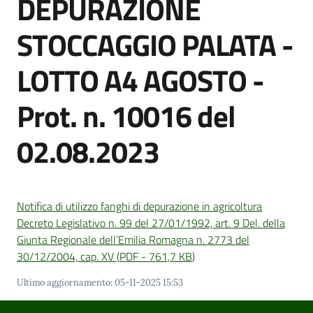
DEPURAZIONE
STOCCAGGIO PALATA -
Amministrazione
LOTTO A4 AGOSTO -
Trasparente
Prot. n. 10016 del
Tutti
gli
02.08.2023
argomenti...
Seguici
Notifica di utilizzo fanghi di depurazione in agricoltura
su
Decreto Legislativo n. 99 del 27/01/1992, art. 9 Del. della
Giunta Regionale dell’Emilia Romagna n. 2773 del
30/12/2004, cap. XV
(
PDF
-
761,7 KB
)
Ultimo aggiornamento
:
05-11-2025 15:53