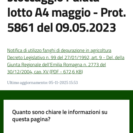
lotto A4 maggio - Prot.
5861 del 09.05.2023
Amministrazione
Trasparente
Tutti
Notifica di utilizzo fanghi di depurazione in agricoltura
gli
Decreto Legislativo n. 99 del 27/01/1992, art. 9 - Del. della
argomenti...
Giunta Regionale dell’Emilia Romagna n. 2773 del
30/12/2004, cap. XV
(
PDF
-
672,6 KB
)
Ultimo aggiornamento
:
05-11-2025 15:53
Seguici
su
Quanto sono chiare le informazioni su
questa pagina?
Valuta da 1 a 5 stelle