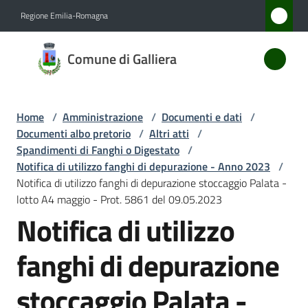
Vai al contenuto
Vai alla navigazione
Vai al footer
Regione Emilia-Romagna
Comune
Comune di Galliera
di
Galliera
Home
/
Amministrazione
/
Documenti e dati
/
Documenti albo pretorio
/
Altri atti
/
Amministrazione
Spandimenti di Fanghi o Digestato
/
Menu selezionato
Notifica di utilizzo fanghi di depurazione - Anno 2023
/
Notifica di utilizzo fanghi di depurazione stoccaggio Palata -
Novità
lotto A4 maggio - Prot. 5861 del 09.05.2023
Notifica di utilizzo
Servizi
fanghi di depurazione
Vivere
Galliera
stoccaggio Palata -