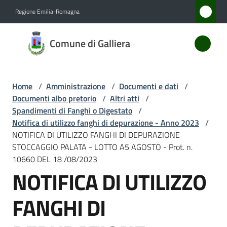
Vai al contenuto
Vai alla navigazione
Vai al footer
Regione Emilia-Romagna
Comune
Comune di Galliera
di
Galliera
Home
/
Amministrazione
/
Documenti e dati
/
Documenti albo pretorio
/
Altri atti
/
Amministrazione
Spandimenti di Fanghi o Digestato
/
Menu selezionato
Notifica di utilizzo fanghi di depurazione - Anno 2023
/
NOTIFICA DI UTILIZZO FANGHI DI DEPURAZIONE
Novità
STOCCAGGIO PALATA - LOTTO A5 AGOSTO - Prot. n.
10660 DEL 18 /08/2023
Servizi
NOTIFICA DI UTILIZZO
Vivere
FANGHI DI
Galliera