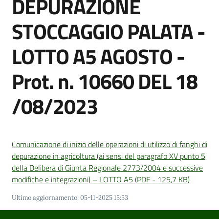
DEPURAZIONE
STOCCAGGIO PALATA -
Amministrazione
LOTTO A5 AGOSTO -
Trasparente
Prot. n. 10660 DEL 18
Tutti
gli
/08/2023
argomenti...
Seguici
Comunicazione di inizio delle operazioni di utilizzo di fanghi di
su
depurazione in agricoltura (ai sensi del paragrafo XV punto 5
della Delibera di Giunta Regionale 2773/2004 e successive
modifiche e integrazioni) – LOTTO A5
(
PDF
-
125,7 KB
)
Ultimo aggiornamento
:
05-11-2025 15:53