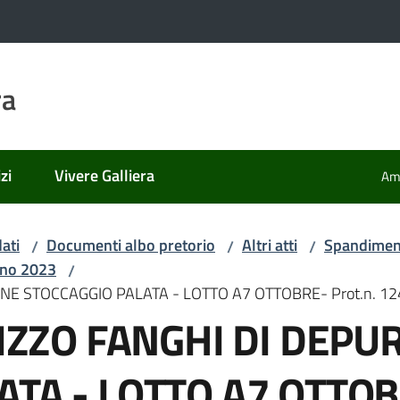
ra
zi
Vivere Galliera
Amm
ati
Documenti albo pretorio
Altri atti
Spandiment
/
/
/
Anno 2023
/
NE STOCCAGGIO PALATA - LOTTO A7 OTTOBRE- Prot.n. 124
LIZZO FANGHI DI DEP
TA - LOTTO A7 OTTOBR