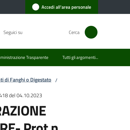
Accedi all'area personale
Seguici su
Cerca
inistrazione Trasparente
Tutti gli argomenti...
i di Fanghi o Digestato
/
18 del 04.10.2023
URAZIONE
E- Prot.n.