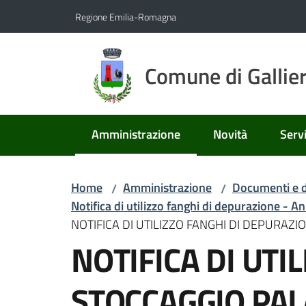
Vai al contenuto
Vai alla navigazione
Vai al footer
Regione Emilia-Romagna
Comune di Gallie
Amministrazione
Novità
Servi
Menu selezionato
Home
Amministrazione
Documenti e d
/
/
Notifica di utilizzo fanghi di depurazione - 
NOTIFICA DI UTILIZZO FANGHI DI DEPURAZIO
NOTIFICA DI UTI
STOCCAGGIO PALA