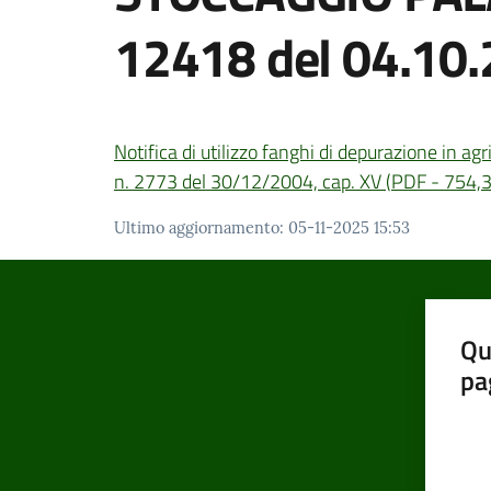
12418 del 04.10
Notifica di utilizzo fanghi di depurazione in a
n. 2773 del 30/12/2004, cap. XV
(
PDF
-
754,
Ultimo aggiornamento
:
05-11-2025 15:53
Qu
pa
Valut