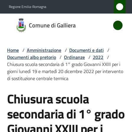
Vai al contenuto
Vai alla navigazione
Vai al footer
Regione Emilia-Romagna
Comune
Comune di Galliera
di
Galliera
Home
/
Amministrazione
/
Documenti e dati
/
Documenti albo pretorio
/
Ordinanze
/
2022
/
Amministrazione
Chiusura scuola secondaria di 1° grado Giovanni XXIII per i
Menu selezionato
giorni lunedì 19 e martedì 20 dicembre 2022 per intervento
di sostituzione centrale termica
Novità
Chiusura scuola
Salta al contenuto
Servizi
secondaria di 1° grado
Vivere
Galliera
Giovanni XXIII per i