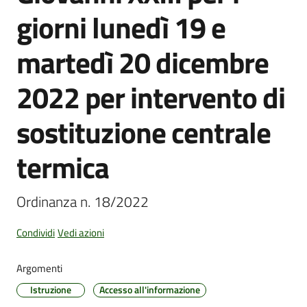
giorni lunedì 19 e
martedì 20 dicembre
Amministrazione
Trasparente
2022 per intervento di
Tutti
sostituzione centrale
gli
argomenti...
termica
Ordinanza n. 18/2022
Seguici
su
Condividi
Vedi azioni
Argomenti
Istruzione
Accesso all'informazione