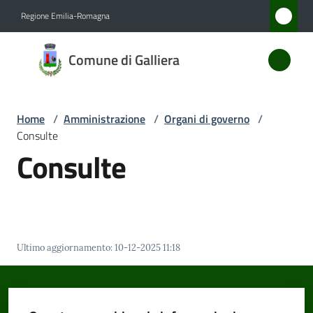
Vai al contenuto
Vai alla navigazione
Vai al footer
Regione Emilia-Romagna
Comune
Comune di Galliera
di
Galliera
Home
/
Amministrazione
/
Organi di governo
/
Consulte
Amministrazione
Consulte
Menu selezionato
Novità
Servizi
Ultimo aggiornamento
:
10-12-2025 11:18
Vivere
Galliera