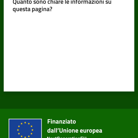
Quanto sono chiare le informazioni su
questa pagina?
Valuta da 1 a 5 stelle
Amministrazione
Trasparente
Tutti
gli
argomenti...
Seguici
su