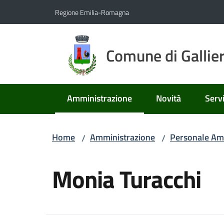
Vai al contenuto
Vai alla navigazione
Vai al footer
Regione Emilia-Romagna
Comune di Gallie
Amministrazione
Novità
Servi
Menu selezionato
Home
Amministrazione
Personale Am
/
/
Salta al contenuto
Monia Turacchi