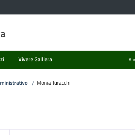
ra
zi
Vivere Galliera
Amm
ministrativo
Monia Turacchi
/