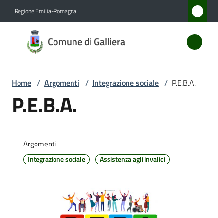
Vai al contenuto
Vai alla navigazione
Vai al footer
Regione Emilia-Romagna
Comune
Comune di Galliera
di
Galliera
Home
/
Argomenti
/
Integrazione sociale
/
P.E.B.A.
P.E.B.A.
Amministrazione
Novità
Argomenti
Servizi
Integrazione sociale
Assistenza agli invalidi
Vivere
Galliera