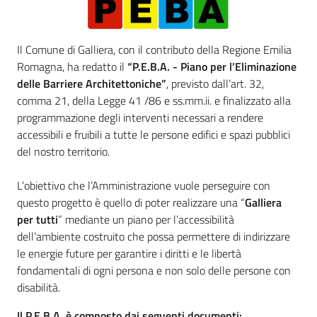
Il Comune di Galliera, con il contributo della Regione Emilia
Amministrazione
Romagna, ha redatto il
“P.E.B.A. - Piano per l’Eliminazione
Trasparente
delle Barriere Architettoniche”
, previsto dall’art. 32,
comma 21, della Legge 41 /86 e ss.mm.ii. e finalizzato alla
Tutti
programmazione degli interventi necessari a rendere
gli
accessibili e fruibili a tutte le persone edifici e spazi pubblici
argomenti...
del nostro territorio.
Menu selezionato
L’obiettivo che l’Amministrazione vuole perseguire con
questo progetto è quello di poter realizzare una “
Galliera
Seguici
per tutti
” mediante un piano per l’accessibilità
su
dell’ambiente costruito che possa permettere di indirizzare
le energie future per garantire i diritti e le libertà
fondamentali di ogni persona e non solo delle persone con
disabilità.
Il P.E.B.A. è composto dai seguenti documenti: