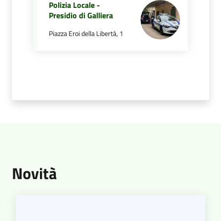
Polizia Locale -
Presidio di Galliera
Piazza Eroi della Libertà, 1
Amministrazione
Trasparente
Tutti
gli
argomenti...
Menu selezionato
Seguici
su
Novità