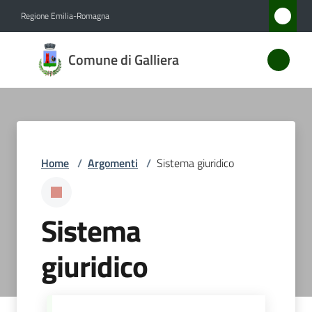
Vai al contenuto
Vai alla navigazione
Vai al footer
Regione Emilia-Romagna
Comune
Comune di Galliera
di
Galliera
Amministrazione
Home
/
Argomenti
/
Sistema giuridico
Novità
Sistema
Servizi
giuridico
Vivere
Galliera