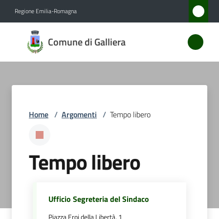
Vai al contenuto
Vai alla navigazione
Vai al footer
Regione Emilia-Romagna
Comune
Comune di Galliera
di
Galliera
Amministrazione
Home
/
Argomenti
/
Tempo libero
Novità
Tempo libero
Servizi
Vivere
Galliera
Ufficio Segreteria del Sindaco
Piazza Eroi della Libertà, 1