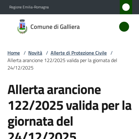
Vai al contenuto
Vai alla navigazione
Vai al footer
Regione Emilia-Romagna
Comune
Comune di Galliera
di
Galliera
Home
/
Novità
/
Allerte di Protezione Civile
/
Allerta arancione 122/2025 valida per la giornata del
Amministrazione
24/12/2025
Allerta arancione
Novità
Salta al contenuto
Menu selezionato
122/2025 valida per la
Servizi
giornata del
Vivere
Galliera
24/12/2025