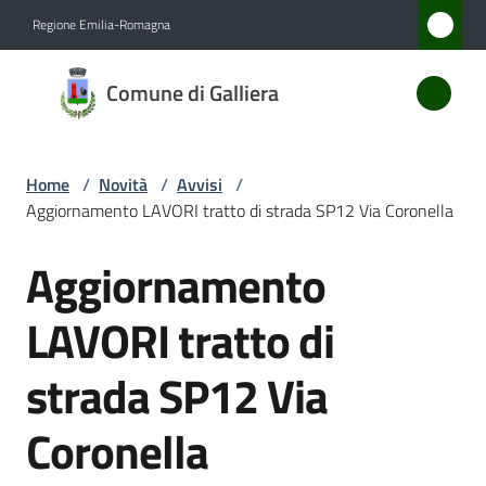
Vai al contenuto
Vai alla navigazione
Vai al footer
Regione Emilia-Romagna
Comune
Comune di Galliera
di
Galliera
Home
/
Novità
/
Avvisi
/
Aggiornamento LAVORI tratto di strada SP12 Via Coronella
Amministrazione
Aggiornamento
Salta al contenuto
Novità
Menu selezionato
LAVORI tratto di
Servizi
strada SP12 Via
Vivere
Coronella
Galliera