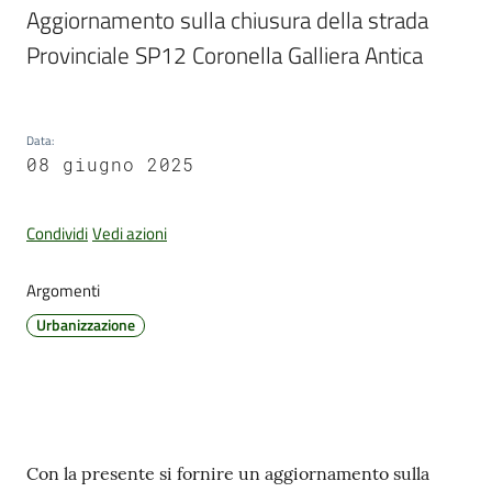
Aggiornamento sulla chiusura della strada 
Provinciale SP12 Coronella Galliera Antica
Amministrazione
Trasparente
Data
:
08 giugno 2025
Tutti
gli
argomenti...
Condividi
Vedi azioni
Argomenti
Seguici
Urbanizzazione
su
Contenuto
Con la presente si fornire un aggiornamento sulla