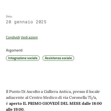
Data
:
Amministrazione
20 gennaio 2025
Trasparente
Condividi
Vedi azioni
Tutti
gli
Argomenti
argomenti...
Integrazione sociale
Assistenza sociale
Seguici
su
Contenuto
Il Punto Di Ascolto a Galliera Antica, presso il locale
adiacente al Centro Medico di via Coronella 75/a,
è
aperto IL PRIMO GIOVEDÌ DEL MESE dalle 18:00
alle 19:00.