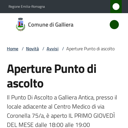
Vai al contenuto
Vai alla navigazione
Vai al footer
Regione Emilia-Romagna
Comune
Comune di Galliera
di
Galliera
Home
/
Novità
/
Avvisi
/
Aperture Punto di ascolto
Amministrazione
Aperture Punto di
Salta al contenuto
ascolto
Novità
Menu selezionato
Servizi
Il Punto Di Ascolto a Galliera Antica, presso il 
locale adiacente al Centro Medico di via 
Vivere
Coronella 75/a, è aperto IL PRIMO GIOVEDÌ 
Galliera
DEL MESE dalle 18:00 alle 19:00