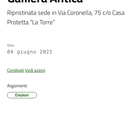
Ripristinata sede in Via Coronella, 75 c/o Casa 
Protetta “La Torre”
Amministrazione
Trasparente
Data
:
Tutti
04 giugno 2025
gli
argomenti...
Condividi
Vedi azioni
Argomenti
Seguici
su
Elezioni