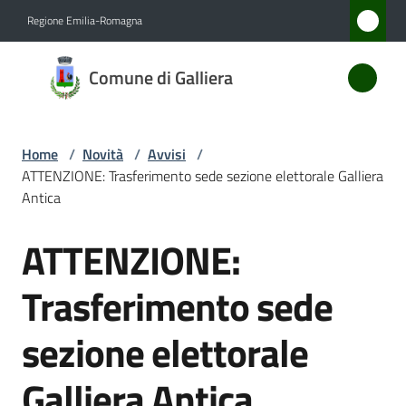
Vai al contenuto
Vai alla navigazione
Vai al footer
Regione Emilia-Romagna
Comune
Comune di Galliera
di
Galliera
Home
/
Novità
/
Avvisi
/
ATTENZIONE: Trasferimento sede sezione elettorale Galliera
Amministrazione
Antica
ATTENZIONE:
Novità
Salta al contenuto
Menu selezionato
Trasferimento sede
Servizi
sezione elettorale
Vivere
Galliera
Galliera Antica