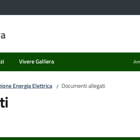
ra
zi
Vivere Galliera
Amm
zione Energia Elettrica
Documenti allegati
/
ti