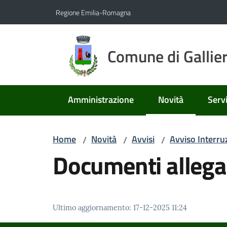
Vai al contenuto
Vai alla navigazione
Vai al footer
Regione Emilia-Romagna
Comune di Gallie
Amministrazione
Novità
Servi
Menu selezionato
Home
Novità
Avvisi
Avviso Interru
/
/
/
Documenti allega
Ultimo aggiornamento
:
17-12-2025 11:24