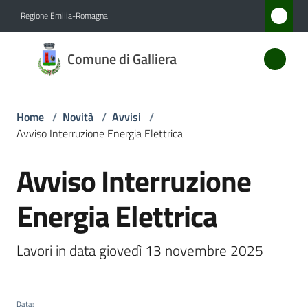
Vai al contenuto
Vai alla navigazione
Vai al footer
Regione Emilia-Romagna
Comune
Comune di Galliera
di
Galliera
Home
/
Novità
/
Avvisi
/
Avviso Interruzione Energia Elettrica
Amministrazione
Avviso Interruzione
Salta al contenuto
Novità
Menu selezionato
Energia Elettrica
Servizi
Lavori in data giovedì 13 novembre 2025
Vivere
Galliera
Data
: