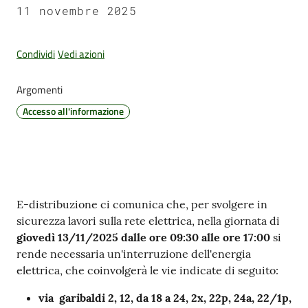
11 novembre 2025
Condividi
Vedi azioni
Amministrazione
Trasparente
Argomenti
Tutti
Accesso all'informazione
gli
argomenti...
Contenuto
Seguici
E-distribuzione ci comunica che, per svolgere in
su
sicurezza lavori sulla rete elettrica, nella giornata di
giovedì 13/11/2025 dalle ore 09:30 alle ore 17:00
si
rende necessaria un'interruzione dell'energia
elettrica, che coinvolgerà le vie indicate di seguito:
via garibaldi 2, 12, da 18 a 24, 2x, 22p, 24a, 22/1p,