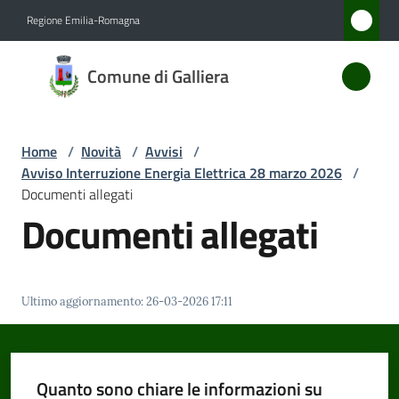
Vai al contenuto
Vai alla navigazione
Vai al footer
Regione Emilia-Romagna
Comune
Comune di Galliera
di
Galliera
Home
/
Novità
/
Avvisi
/
Avviso Interruzione Energia Elettrica 28 marzo 2026
/
Amministrazione
Documenti allegati
Documenti allegati
Novità
Menu selezionato
Servizi
Ultimo aggiornamento
:
26-03-2026 17:11
Vivere
Galliera
Quanto sono chiare le informazioni su