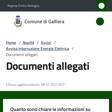
Vai al contenuto
Vai alla navigazione
Vai al footer
Regione Emilia-Romagna
Comune
Comune di Galliera
di
Galliera
Home
/
Novità
/
Avvisi
/
Avviso Interruzione Energia Elettrica
/
Amministrazione
Documenti allegati
Documenti allegati
Novità
Menu selezionato
Servizi
Ultimo aggiornamento
:
08-11-2025 10:27
Vivere
Galliera
Quanto sono chiare le informazioni su