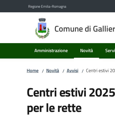
Vai al contenuto
Vai alla navigazione
Vai al footer
Regione Emilia-Romagna
Comune di Gallie
Amministrazione
Novità
Servi
Menu selezionato
Home
Novità
Avvisi
Centri estivi 20
/
/
/
Salta al contenuto
Centri estivi 2025
per le rette