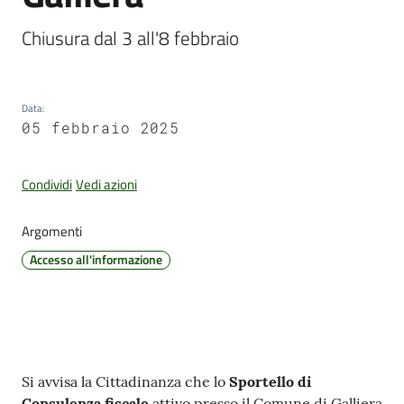
Chiusura dal 3 all'8 febbraio
Amministrazione
Trasparente
Data
:
05 febbraio 2025
Tutti
gli
Condividi
Vedi azioni
argomenti...
Argomenti
Accesso all'informazione
Seguici
su
Contenuto
Si avvisa la Cittadinanza che lo
Sportello di
Consulenza fiscale
attivo presso il Comune di Galliera