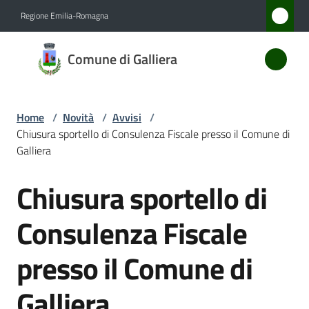
Vai al contenuto
Vai alla navigazione
Vai al footer
Regione Emilia-Romagna
Comune
Comune di Galliera
di
Galliera
Home
/
Novità
/
Avvisi
/
Chiusura sportello di Consulenza Fiscale presso il Comune di
Amministrazione
Galliera
Chiusura sportello di
Novità
Salta al contenuto
Menu selezionato
Consulenza Fiscale
Servizi
presso il Comune di
Vivere
Galliera
Galliera