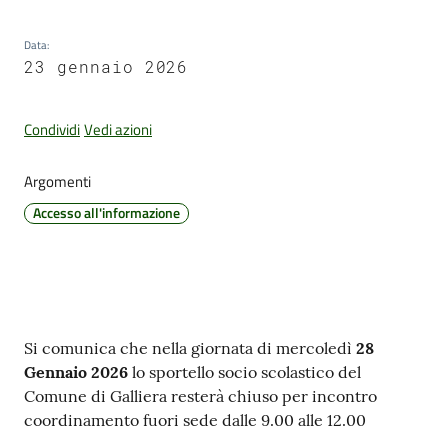
Data
:
23 gennaio 2026
Amministrazione
Trasparente
Condividi
Vedi azioni
Tutti
Argomenti
gli
argomenti...
Accesso all'informazione
Seguici
su
Contenuto
Si comunica che nella giornata di mercoledì
28
Gennaio 2026
lo sportello socio scolastico del
Comune di Galliera resterà chiuso per incontro
coordinamento fuori sede dalle 9.00 alle 12.00