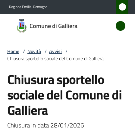
Vai al contenuto
Vai alla navigazione
Vai al footer
Regione Emilia-Romagna
Comune
Comune di Galliera
di
Galliera
Home
/
Novità
/
Avvisi
/
Chiusura sportello sociale del Comune di Galliera
Amministrazione
Chiusura sportello
Salta al contenuto
Novità
Menu selezionato
sociale del Comune di
Servizi
Galliera
Vivere
Galliera
Chiusura in data 28/01/2026