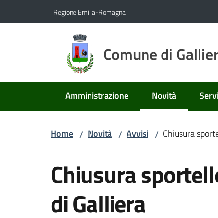
Vai al contenuto
Vai alla navigazione
Vai al footer
Regione Emilia-Romagna
Comune di Gallie
Amministrazione
Novità
Servi
Menu selezionato
Home
Novità
Avvisi
Chiusura sporte
/
/
/
Salta al contenuto
Chiusura sportell
di Galliera