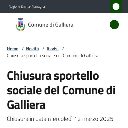
Vai al contenuto
Vai alla navigazione
Vai al footer
Regione Emilia-Romagna
Comune
Comune di Galliera
di
Galliera
Home
/
Novità
/
Avvisi
/
Chiusura sportello sociale del Comune di Galliera
Amministrazione
Chiusura sportello
Salta al contenuto
Novità
Menu selezionato
sociale del Comune di
Servizi
Galliera
Vivere
Galliera
Chiusura in data mercoledì 12 marzo 2025