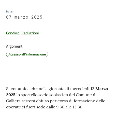
Data
:
07 marzo 2025
Amministrazione
Trasparente
Condividi
Vedi azioni
Tutti
Argomenti
gli
argomenti...
Accesso all'informazione
Seguici
su
Contenuto
Si comunica che nella giornata di mercoledì 12
Marzo
2025
lo sportello socio scolastico del Comune di
Galliera resterà chiuso per corso di formazione delle
operatrici fuori sede dalle 9.30 alle 12.30