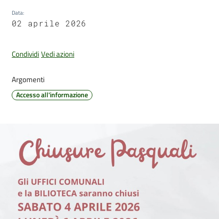
Data
:
02 aprile 2026
Amministrazione
Trasparente
Condividi
Vedi azioni
Tutti
Argomenti
gli
Accesso all'informazione
argomenti...
Seguici
su