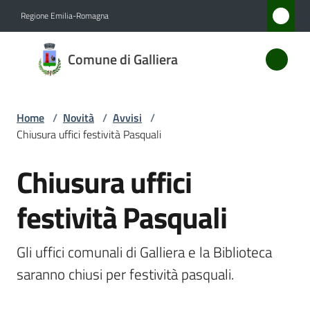
Vai al contenuto
Vai alla navigazione
Vai al footer
Regione Emilia-Romagna
Comune
Comune di Galliera
di
Galliera
Home
/
Novità
/
Avvisi
/
Chiusura uffici festività Pasquali
Amministrazione
Chiusura uffici
Salta al contenuto
Novità
Menu selezionato
festività Pasquali
Servizi
Gli uffici comunali di Galliera e la Biblioteca 
Vivere
saranno chiusi per festività pasquali.
Galliera