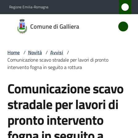
Vai al contenuto
Vai alla navigazione
Vai al footer
Regione Emilia-Romagna
Comune
Comune di Galliera
di
Galliera
Home
/
Novità
/
Avvisi
/
Comunicazione scavo stradale per lavori di pronto
Amministrazione
intervento fogna in seguito a rottura
Comunicazione scavo
Novità
Salta al contenuto
Menu selezionato
stradale per lavori di
Servizi
pronto intervento
Vivere
Galliera
fogna in seguito a