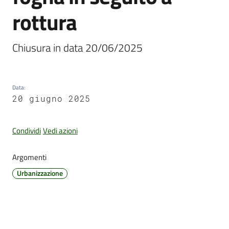
rottura
Amministrazione
Chiusura in data 20/06/2025
Trasparente
Tutti
Data
:
gli
20 giugno 2025
argomenti...
Condividi
Vedi azioni
Seguici
Argomenti
su
Urbanizzazione