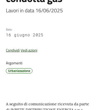
Lavori in data 16/06/2025
Amministrazione
Trasparente
Data
:
16 giugno 2025
Tutti
gli
Condividi
Vedi azioni
argomenti...
Argomenti
Urbanizzazione
Seguici
su
Contenuto
A seguito di comunicazione ricevuta da parte
di INRETE DISTRIBUZIONE ENERGIA s.p.a.