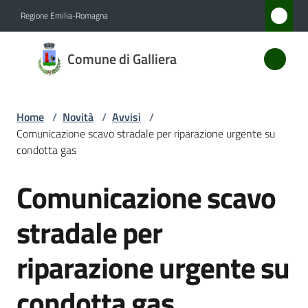
Vai al contenuto
Vai alla navigazione
Vai al footer
Regione Emilia-Romagna
Comune
Comune di Galliera
di
Galliera
Home
/
Novità
/
Avvisi
/
Comunicazione scavo stradale per riparazione urgente su
Amministrazione
condotta gas
Comunicazione scavo
Novità
Salta al contenuto
Menu selezionato
stradale per
Servizi
riparazione urgente su
Vivere
Galliera
condotta gas