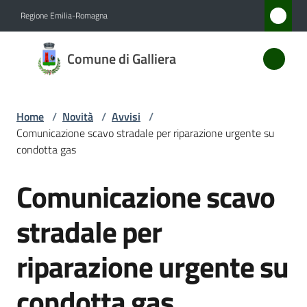
Vai al contenuto
Vai alla navigazione
Vai al footer
Regione Emilia-Romagna
Comune
Comune di Galliera
di
Galliera
Home
/
Novità
/
Avvisi
/
Comunicazione scavo stradale per riparazione urgente su
Amministrazione
condotta gas
Comunicazione scavo
Novità
Salta al contenuto
Menu selezionato
stradale per
Servizi
riparazione urgente su
Vivere
Galliera
condotta gas