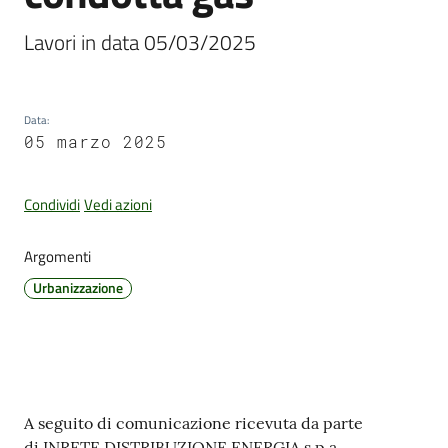
Lavori in data 05/03/2025
Amministrazione
Trasparente
Data
:
05 marzo 2025
Tutti
gli
Condividi
Vedi azioni
argomenti...
Argomenti
Urbanizzazione
Seguici
su
Contenuto
A seguito di comunicazione ricevuta da parte
di INRETE DISTRIBUZIONE ENERGIA s.p.a.