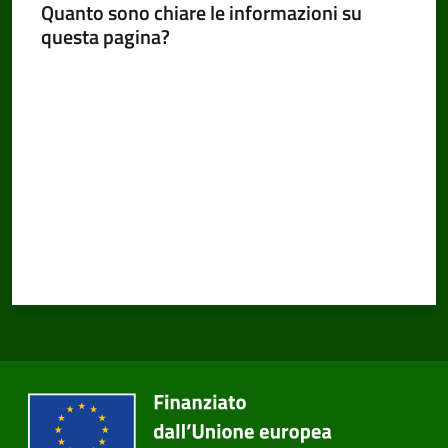
Quanto sono chiare le informazioni su
questa pagina?
Valuta da 1 a 5 stelle
Amministrazione
Trasparente
Tutti
gli
argomenti...
Seguici
su