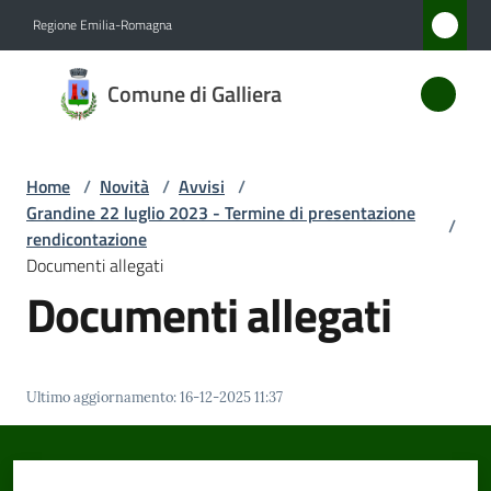
Vai al contenuto
Vai alla navigazione
Vai al footer
Regione Emilia-Romagna
Comune
Comune di Galliera
di
Galliera
Home
/
Novità
/
Avvisi
/
Grandine 22 luglio 2023 - Termine di presentazione
/
Amministrazione
rendicontazione
Documenti allegati
Documenti allegati
Novità
Menu selezionato
Servizi
Ultimo aggiornamento
:
16-12-2025 11:37
Vivere
Galliera