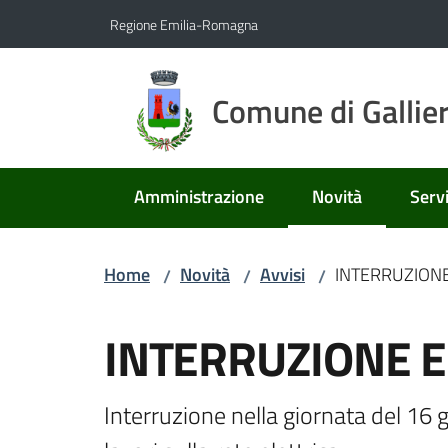
Vai al contenuto
Vai alla navigazione
Vai al footer
Regione Emilia-Romagna
Comune di Gallie
Amministrazione
Novità
Servi
Menu selezionato
Home
Novità
Avvisi
INTERRUZIONE
/
/
/
Salta al contenuto
INTERRUZIONE E
Interruzione nella giornata del 16 