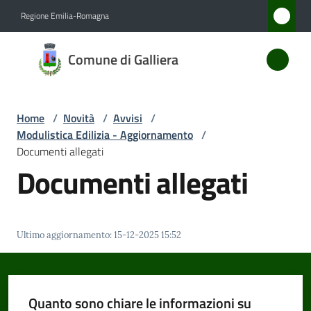
Vai al contenuto
Vai alla navigazione
Vai al footer
Regione Emilia-Romagna
Comune
Comune di Galliera
di
Galliera
Home
/
Novità
/
Avvisi
/
Modulistica Edilizia - Aggiornamento
/
Amministrazione
Documenti allegati
Documenti allegati
Novità
Menu selezionato
Servizi
Ultimo aggiornamento
:
15-12-2025 15:52
Vivere
Galliera
Quanto sono chiare le informazioni su