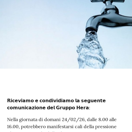
Contenuto
𝗥𝗶𝗰𝗲𝘃𝗶𝗮𝗺𝗼 𝗲 𝗰𝗼𝗻𝗱𝗶𝘃𝗶𝗱𝗶𝗮𝗺𝗼 𝗹𝗮 𝘀𝗲𝗴𝘂𝗲𝗻𝘁𝗲
𝗰𝗼𝗺𝘂𝗻𝗶𝗰𝗮𝘇𝗶𝗼𝗻𝗲 𝗱𝗲𝗹 𝗚𝗿𝘂𝗽𝗽𝗼 𝗛𝗲𝗿𝗮:
Nella giornata di domani 24/02/26, dalle 8.00 alle
16.00, potrebbero manifestarsi cali della pressione