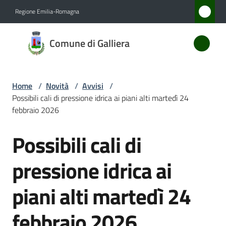
Vai al contenuto
Vai alla navigazione
Vai al footer
Regione Emilia-Romagna
Comune
Comune di Galliera
di
Galliera
Home
/
Novità
/
Avvisi
/
Possibili cali di pressione idrica ai piani alti martedì 24
Amministrazione
febbraio 2026
Possibili cali di
Novità
Salta al contenuto
Menu selezionato
pressione idrica ai
Servizi
piani alti martedì 24
Vivere
Galliera
febbraio 2026