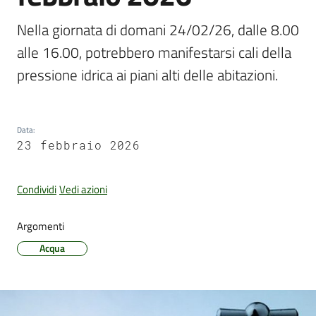
Nella giornata di domani 24/02/26, dalle 8.00 
alle 16.00, potrebbero manifestarsi cali della 
Amministrazione
pressione idrica ai piani alti delle abitazioni.
Trasparente
Tutti
gli
Data
:
argomenti...
23 febbraio 2026
Condividi
Vedi azioni
Seguici
su
Argomenti
Acqua