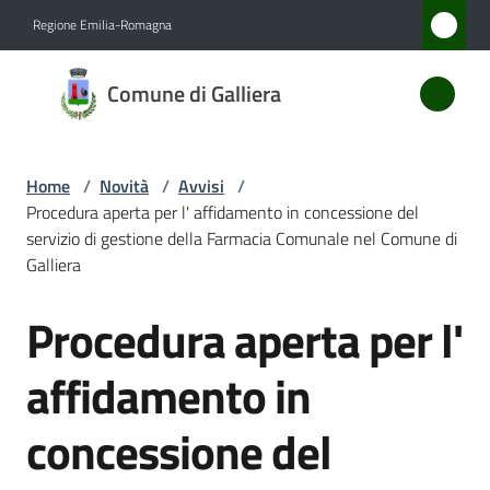
Vai al contenuto
Vai alla navigazione
Vai al footer
Regione Emilia-Romagna
Comune
Comune di Galliera
di
Galliera
Home
/
Novità
/
Avvisi
/
Procedura aperta per l' affidamento in concessione del
Amministrazione
servizio di gestione della Farmacia Comunale nel Comune di
Galliera
Novità
Procedura aperta per l'
Menu selezionato
Salta al contenuto
Servizi
affidamento in
Vivere
concessione del
Galliera