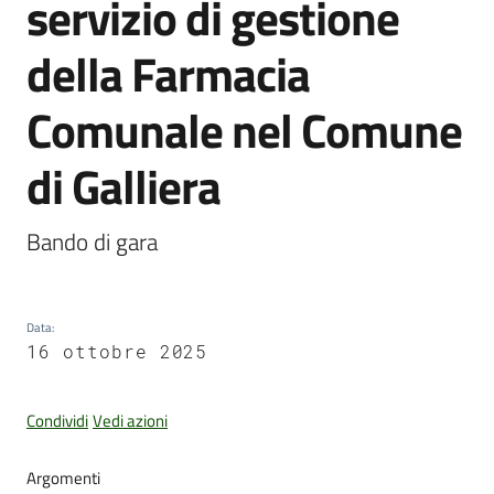
servizio di gestione
della Farmacia
Amministrazione
Comunale nel Comune
Trasparente
di Galliera
Tutti
gli
argomenti...
Bando di gara
Seguici
Data
:
su
16 ottobre 2025
Condividi
Vedi azioni
Argomenti