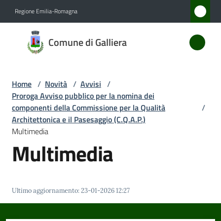
Vai al contenuto
Vai alla navigazione
Vai al footer
Regione Emilia-Romagna
Comune
Comune di Galliera
di
Galliera
Home
/
Novità
/
Avvisi
/
Proroga Avviso pubblico per la nomina dei
Amministrazione
componenti della Commissione per la Qualità
/
Architettonica e il Pasesaggio (C.Q.A.P.)
Multimedia
Novità
Multimedia
Menu selezionato
Servizi
Vivere
Ultimo aggiornamento
:
23-01-2026 12:27
Galliera