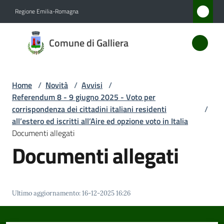
Vai al contenuto
Vai alla navigazione
Vai al footer
Regione Emilia-Romagna
Comune
Comune di Galliera
di
Galliera
Home
/
Novità
/
Avvisi
/
Referendum 8 - 9 giugno 2025 - Voto per
Amministrazione
corrispondenza dei cittadini italiani residenti
/
all’estero ed iscritti all’Aire ed opzione voto in Italia
Documenti allegati
Novità
Documenti allegati
Menu selezionato
Servizi
Vivere
Ultimo aggiornamento
:
16-12-2025 16:26
Galliera