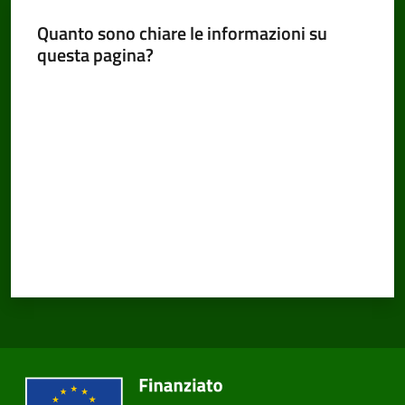
Quanto sono chiare le informazioni su
questa pagina?
Amministrazione
Valuta da 1 a 5 stelle
Trasparente
Tutti
gli
argomenti...
Seguici
su