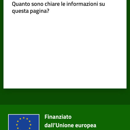
Quanto sono chiare le informazioni su
questa pagina?
Valuta da 1 a 5 stelle
Amministrazione
Trasparente
Tutti
gli
argomenti...
Seguici
su