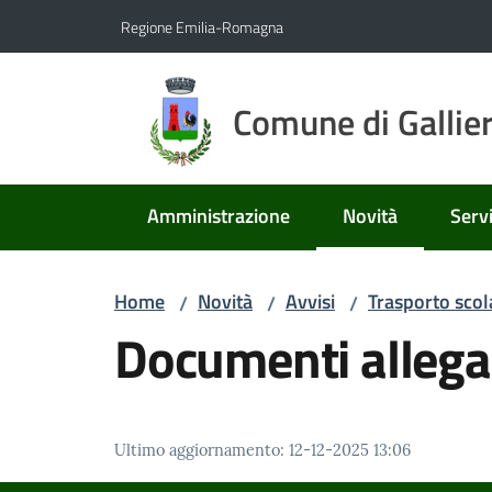
Vai al contenuto
Vai alla navigazione
Vai al footer
Regione Emilia-Romagna
Comune di Gallie
Amministrazione
Novità
Servi
Menu selezionato
Home
Novità
Avvisi
Trasporto scol
/
/
/
Documenti allega
Ultimo aggiornamento
:
12-12-2025 13:06