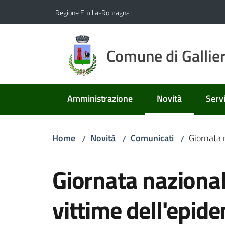
Vai al contenuto
Vai alla navigazione
Vai al footer
Regione Emilia-Romagna
Comune di Gallie
Amministrazione
Novità
Servi
Menu selezionato
Home
Novità
Comunicati
Giornata 
/
/
/
Salta al contenuto
Giornata nazional
vittime dell'epid