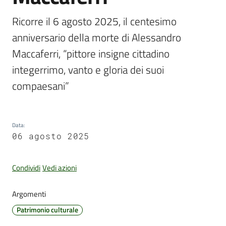
Ricorre il 6 agosto 2025, il centesimo 
anniversario della morte di Alessandro 
Amministrazione
Maccaferri, “pittore insigne cittadino 
Trasparente
integerrimo, vanto e gloria dei suoi 
Tutti
compaesani”
gli
argomenti...
Data
:
06 agosto 2025
Seguici
su
Condividi
Vedi azioni
Argomenti
Patrimonio culturale