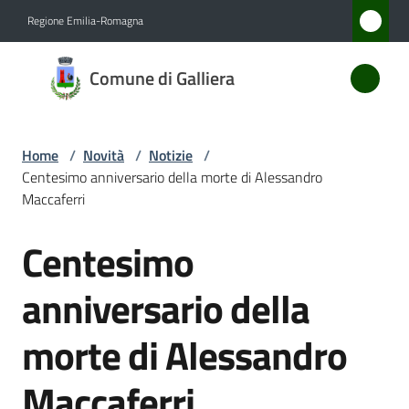
Vai al contenuto
Vai alla navigazione
Vai al footer
Regione Emilia-Romagna
Comune
Comune di Galliera
di
Galliera
Home
/
Novità
/
Notizie
/
Centesimo anniversario della morte di Alessandro
Amministrazione
Maccaferri
Centesimo
Novità
Salta al contenuto
Menu selezionato
anniversario della
Servizi
morte di Alessandro
Vivere
Galliera
Maccaferri