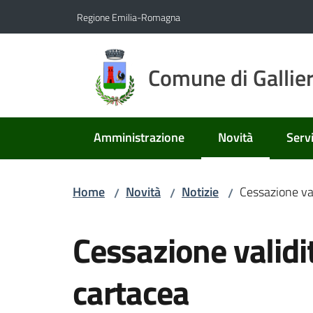
Vai al contenuto
Vai alla navigazione
Vai al footer
Regione Emilia-Romagna
Comune di Gallie
Amministrazione
Novità
Servi
Menu selezionato
Home
Novità
Notizie
Cessazione val
/
/
/
Salta al contenuto
Cessazione validit
cartacea