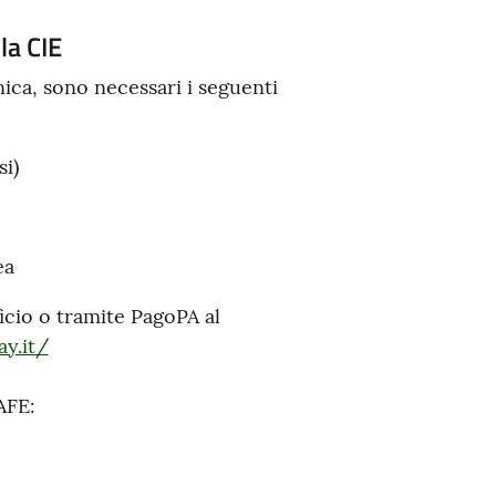
la CIE
onica, sono necessari i seguenti
i)
ea
ficio o tramite PagoPA al
ay.it/
AFE: