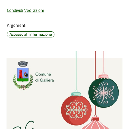
Condividi
Vedi azioni
Amministrazione
Argomenti
Trasparente
Accesso all'informazione
Tutti
gli
argomenti...
Seguici
su