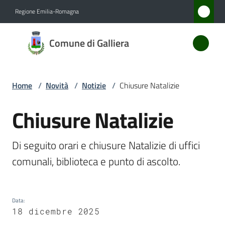
Vai al contenuto
Vai alla navigazione
Vai al footer
Regione Emilia-Romagna
Comune
Comune di Galliera
di
Galliera
Home
/
Novità
/
Notizie
/
Chiusure Natalizie
Amministrazione
Chiusure Natalizie
Salta al contenuto
Novità
Di seguito orari e chiusure Natalizie di uffici 
Menu selezionato
comunali, biblioteca e punto di ascolto.
Servizi
Vivere
Galliera
Data
:
18 dicembre 2025