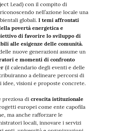
ject Lead) con il compito di
riconoscendo nell’azione locale una
bientali globali.
I temi affrontati
della povertà energetica e
iettivo di favorire lo sviluppo di
bili alle esigenze delle comunità.
 delle nuove generazioni assume un
ratori e momenti di confronto
er
(il calendario degli eventi e delle
tribuiranno a delineare percorsi di
 idee, visioni e proposte concrete.
 preziosa di
crescita istituzionale
progetti europei come ente capofila
ne, ma anche rafforzare le
tratori locali, innovare i servizi
ri enti, università e organizzazioni.