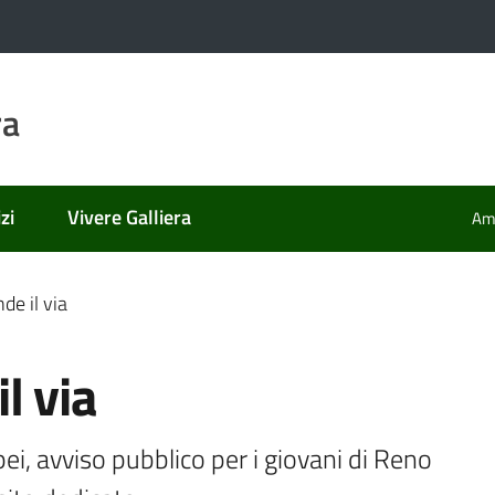
ra
zi
Vivere Galliera
Amm
e il via
l via
i, avviso pubblico per i giovani di Reno 