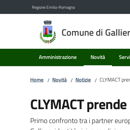
Vai al contenuto
Vai alla navigazione
Vai al footer
Regione Emilia-Romagna
Comune di Gallie
Amministrazione
Novità
Servi
Menu selezionato
Home
Novità
Notizie
CLYMACT prend
/
/
/
Salta al contenuto
CLYMACT prende i
Primo confronto tra i partner europe