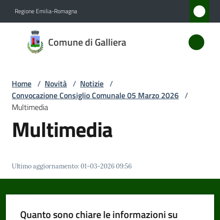
Vai al contenuto
Vai alla navigazione
Vai al footer
Regione Emilia-Romagna
Comune
Comune di Galliera
di
Galliera
Home
/
Novità
/
Notizie
/
Convocazione Consiglio Comunale 05 Marzo 2026
/
Amministrazione
Multimedia
Multimedia
Novità
Menu selezionato
Servizi
Ultimo aggiornamento
:
01-03-2026 09:56
Vivere
Galliera
Quanto sono chiare le informazioni su