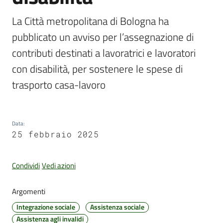
La Città metropolitana di Bologna ha 
pubblicato un avviso per l’assegnazione di 
Amministrazione
contributi destinati a lavoratrici e lavoratori 
Trasparente
con disabilità, per sostenere le spese di 
Tutti
trasporto casa-lavoro
gli
argomenti...
Data
:
25 febbraio 2025
Seguici
su
Condividi
Vedi azioni
Argomenti
Integrazione sociale
Assistenza sociale
Assistenza agli invalidi