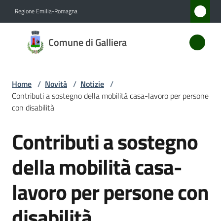
Vai al contenuto
Vai alla navigazione
Vai al footer
Regione Emilia-Romagna
Comune
Comune di Galliera
di
Galliera
Home
/
Novità
/
Notizie
/
Contributi a sostegno della mobilità casa-lavoro per persone
Amministrazione
con disabilità
Contributi a sostegno
Novità
Salta al contenuto
Menu selezionato
della mobilità casa-
Servizi
lavoro per persone con
Vivere
Galliera
disabilità