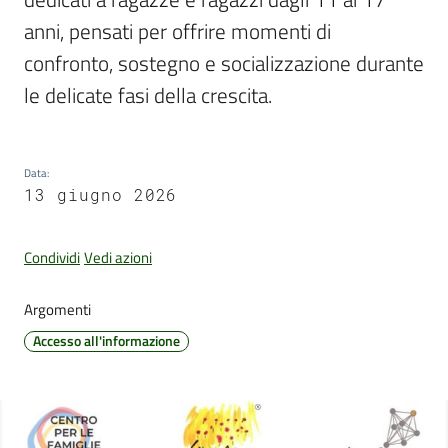
anni, pensati per offrire momenti di 
confronto, sostegno e socializzazione durante 
Amministrazione
le delicate fasi della crescita.
Trasparente
Tutti
Data
:
gli
13 giugno 2026
argomenti...
Condividi
Vedi azioni
Seguici
Argomenti
su
Accesso all'informazione