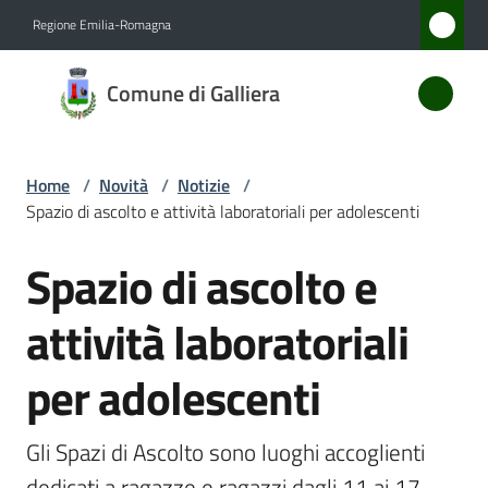
Vai al contenuto
Vai alla navigazione
Vai al footer
Regione Emilia-Romagna
Comune
Comune di Galliera
di
Galliera
Home
/
Novità
/
Notizie
/
Spazio di ascolto e attività laboratoriali per adolescenti
Amministrazione
Spazio di ascolto e
Salta al contenuto
Novità
Menu selezionato
attività laboratoriali
Servizi
per adolescenti
Vivere
Galliera
Gli Spazi di Ascolto sono luoghi accoglienti 
dedicati a ragazze e ragazzi dagli 11 ai 17 