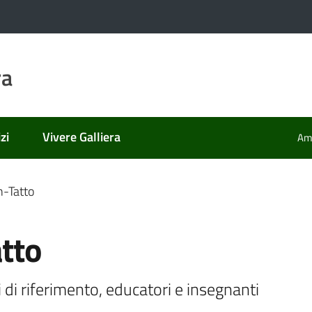
ra
zi
Vivere Galliera
Amm
n-Tatto
atto
ti di riferimento, educatori e insegnanti