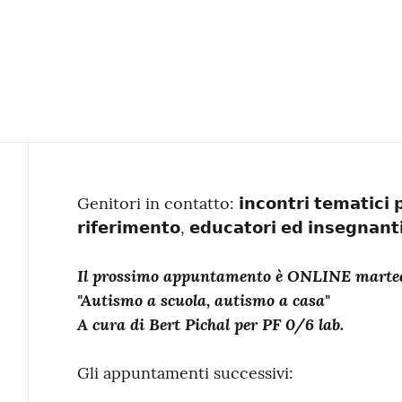
Contenuto
Genitori in contatto: 𝗶𝗻𝗰𝗼𝗻𝘁𝗿𝗶 𝘁𝗲𝗺𝗮𝘁𝗶𝗰𝗶 𝗽𝗲𝗿
𝗿𝗶𝗳𝗲𝗿𝗶𝗺𝗲𝗻𝘁𝗼, 𝗲𝗱𝘂𝗰𝗮𝘁𝗼𝗿𝗶 𝗲𝗱 𝗶𝗻𝘀𝗲𝗴𝗻𝗮𝗻𝘁
Il prossimo appuntamento è ONLINE martedì 1
"Autismo a scuola, autismo a casa"
A cura di Bert Pichal per PF 0/6 lab.
Gli appuntamenti successivi: