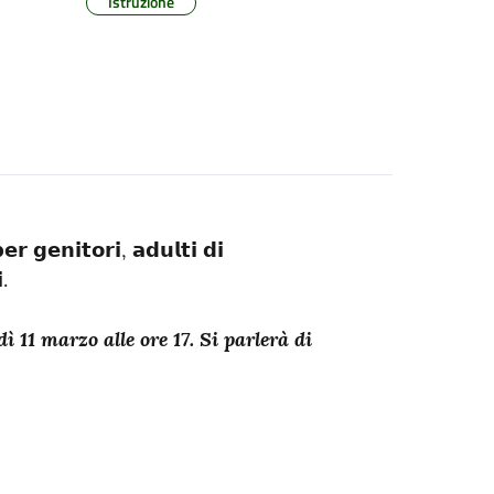
Istruzione
 𝗴𝗲𝗻𝗶𝘁𝗼𝗿𝗶, 𝗮𝗱𝘂𝗹𝘁𝗶 𝗱𝗶
.
1 marzo alle ore 17. Si parlerà di