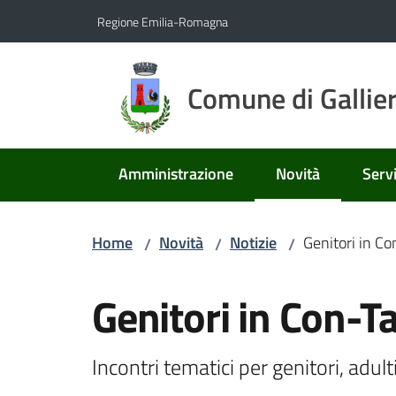
Vai al contenuto
Vai alla navigazione
Vai al footer
Regione Emilia-Romagna
Comune di Gallie
Amministrazione
Novità
Servi
Menu selezionato
Home
Novità
Notizie
Genitori in Co
/
/
/
Salta al contenuto
Genitori in Con-T
Incontri tematici per genitori, adul