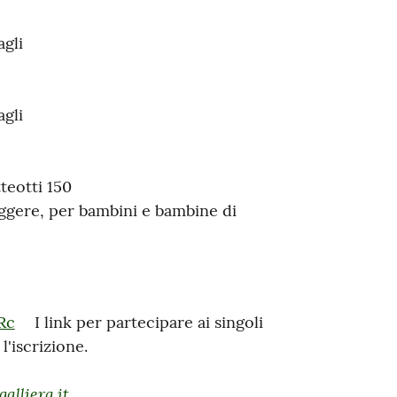
agli
agli
teotti 150
eggere, per bambini e bambine di
Rc
I link per partecipare ai singoli
l'iscrizione.
alliera.it