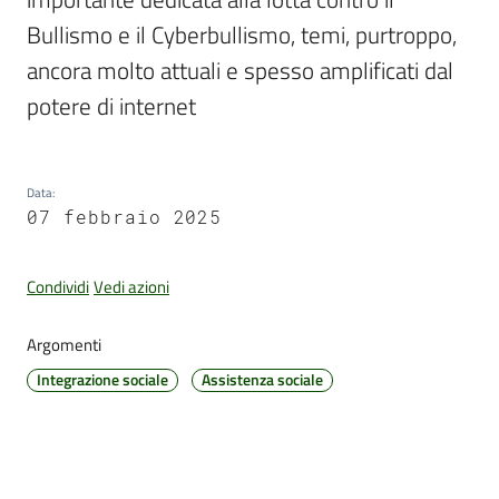
Bullismo e il Cyberbullismo, temi, purtroppo, 
ancora molto attuali e spesso amplificati dal 
Amministrazione
potere di internet
Trasparente
Tutti
Data
:
gli
07 febbraio 2025
argomenti...
Condividi
Vedi azioni
Seguici
Argomenti
su
Integrazione sociale
Assistenza sociale