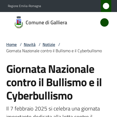
Vai al contenuto
Vai alla navigazione
Vai al footer
Regione Emilia-Romagna
Comune
Comune di Galliera
di
Galliera
Home
/
Novità
/
Notizie
/
Giornata Nazionale contro il Bullismo e il Cyberbullismo
Amministrazione
Giornata Nazionale
Salta al contenuto
Novità
Menu selezionato
contro il Bullismo e il
Servizi
Cyberbullismo
Vivere
Galliera
Il 7 febbraio 2025 si celebra una giornata 
importante dedicata alla lotta contro il 