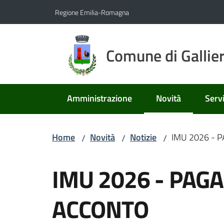
Vai al contenuto
Vai alla navigazione
Vai al footer
Regione Emilia-Romagna
Comune di Gallie
Amministrazione
Novità
Servi
Menu selezionato
Home
Novità
Notizie
IMU 2026 -
/
/
/
Salta al contenuto
IMU 2026 - PAG
ACCONTO