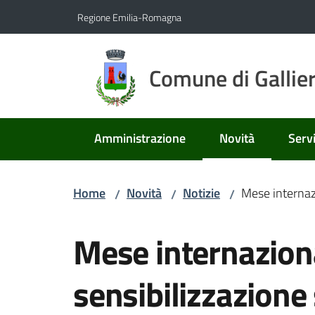
Vai al contenuto
Vai alla navigazione
Vai al footer
Regione Emilia-Romagna
Comune di Gallie
Amministrazione
Novità
Servi
Menu selezionato
Home
Novità
Notizie
Mese internazi
/
/
/
Salta al contenuto
Mese internaziona
sensibilizzazione