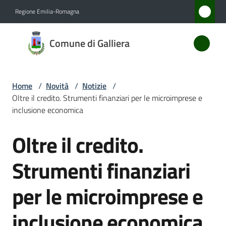
Vai al contenuto
Vai alla navigazione
Vai al footer
Regione Emilia-Romagna
Comune
Comune di Galliera
di
Galliera
Home
/
Novità
/
Notizie
/
Oltre il credito. Strumenti finanziari per le microimprese e
Amministrazione
inclusione economica
Oltre il credito.
Novità
Salta al contenuto
Menu selezionato
Strumenti finanziari
Servizi
per le microimprese e
Vivere
Galliera
inclusione economica