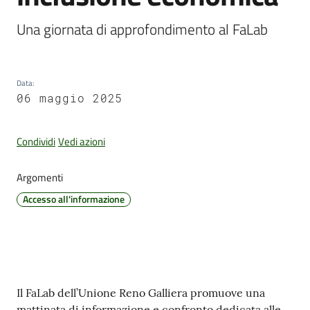
Una giornata di approfondimento al FaLab
Amministrazione
Trasparente
Data
:
06 maggio 2025
Tutti
gli
Condividi
Vedi azioni
argomenti...
Argomenti
Accesso all'informazione
Seguici
su
Contenuto
Il FaLab dell’Unione Reno Galliera promuove una
mattinata di informazione e confronto dedicata alle